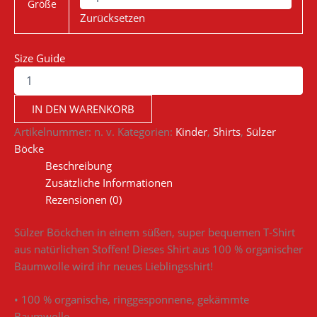
Größe
Zurücksetzen
Size Guide
IN DEN WARENKORB
Artikelnummer:
n. v.
Kategorien:
Kinder
,
Shirts
,
Sülzer
Böcke
Beschreibung
Zusätzliche Informationen
Rezensionen (0)
Sülzer Böckchen in einem süßen, super bequemen T-Shirt
aus natürlichen Stoffen! Dieses Shirt aus 100 % organischer
Baumwolle wird ihr neues Lieblingsshirt!
• 100 % organische, ringgesponnene, gekämmte
Baumwolle