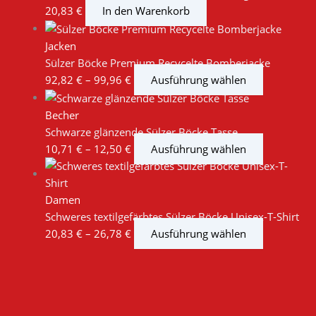
20,83
€
In den Warenkorb
Jacken
Sülzer Böcke Premium Recycelte Bomberjacke
92,82
€
–
99,96
€
Ausführung wählen
Becher
Schwarze glänzende Sülzer Böcke Tasse
10,71
€
–
12,50
€
Ausführung wählen
Damen
Schweres textilgefärbtes Sülzer Böcke Unisex-T-Shirt
20,83
€
–
26,78
€
Ausführung wählen