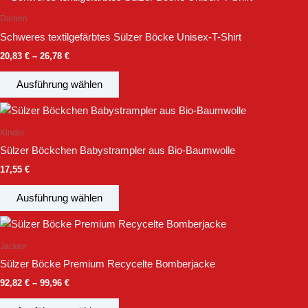
20,83 €
Produkt
können
bis
Damen
weist
26,78 €
auf
Schweres textilgefärbtes Sülzer Böcke Unisex-T-Shirt
mehrere
der
20,83
€
–
26,78
€
Varianten
Produktseite
auf.
gewählt
Ausführung wählen
Die
werden
Dieses
Optionen
Produkt
können
Kinder
weist
auf
Sülzer Böckchen Babystrampler aus Bio-Baumwolle
mehrere
der
17,55
€
Varianten
Produktseite
auf.
gewählt
Ausführung wählen
Die
werden
Preisspanne:
Dieses
Optionen
92,82 €
Produkt
können
bis
Jacken
weist
99,96 €
auf
Sülzer Böcke Premium Recycelte Bomberjacke
mehrere
der
92,82
€
–
99,96
€
Varianten
Produktseite
auf.
gewählt