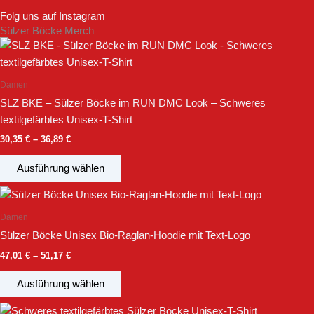
Folg uns auf Instagram
Sülzer Böcke Merch
Preisspanne:
Dieses
30,35 €
Produkt
bis
weist
36,89 €
Damen
mehrere
SLZ BKE – Sülzer Böcke im RUN DMC Look – Schweres
Varianten
textilgefärbtes Unisex-T-Shirt
auf.
30,35
€
–
36,89
€
Die
Optionen
Ausführung wählen
können
Preisspanne:
Dieses
auf
47,01 €
Produkt
der
bis
Damen
weist
51,17 €
Produktseite
Sülzer Böcke Unisex Bio-Raglan-Hoodie mit Text-Logo
mehrere
gewählt
47,01
€
–
51,17
€
Varianten
werden
auf.
Ausführung wählen
Die
Preisspanne:
Dieses
Optionen