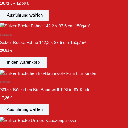
10,71
€
–
12,50
€
Varianten
Produktseite
auf.
gewählt
Ausführung wählen
Die
werden
Optionen
können
Fahnen
auf
Sülzer Böcke Fahne 142,2 x 87,6 cm 150g/m²
der
20,83
€
Produktseite
gewählt
In den Warenkorb
werden
Dieses
Produkt
Kinder
weist
Sülzer Böckchen Bio-Baumwoll-T-Shirt für Kinder
mehrere
17,26
€
Varianten
auf.
Ausführung wählen
Die
Preisspanne:
Dieses
Optionen
27,97 €
Produkt
können